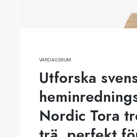
VARDAGSRUM
Utforska sven
heminrednings
Nordic Tora tre
trä, perfekt fö