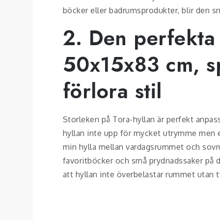
böcker eller badrumsprodukter, blir den sn
2. Den perfekta
50x15x83 cm, sp
förlora stil
Storleken på Tora-hyllan är perfekt anp
hyllan inte upp för mycket utrymme men erb
min hylla mellan vardagsrummet och sovru
favoritböcker och små prydnadssaker på de
att hyllan inte överbelastar rummet utan t