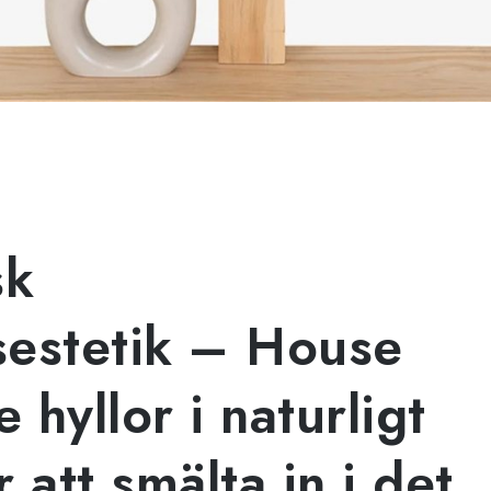
sk
estetik – House
 hyllor i naturligt
r att smälta in i det