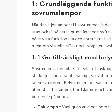
1: Grundläggande funkti
sovrumslampor
När du väljer lampor till sovrummet är det 
utan också på deras grundläggande syfte 
både vara funktionella och estetiskt tillta
rummets visuella effekt och skapa en av
1.1 Ge tillräckligt med bel
Sovrummet är en plats för vila och avkoppli
starkt ljus kan vara obehagligt, särskilt in
sömnkvaliteten. Belysningen bör vara mjuk
atmosfär. Taklampor, bordslampor och väg
beroende på behov.
Taklampor
: Vanligtvis används som h