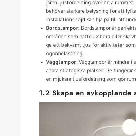
jämn ljusfördelning över hela rummet. 
behöver starkare belysning för att lyft
installationshöjd kan hjälpa till att undv
Bordslampor
: Bordslampor är perfekt
områden som nattduksbord eller skrivb
ge ett bekvämt ljus för aktiviteter som
ögonbelastning.
Vägglampor
: Vägglampor är mindre i 
andra strategiska platser. De fungerar
en mjukare ljusfördelning som gör ru
1.2 Skapa en avkopplande 