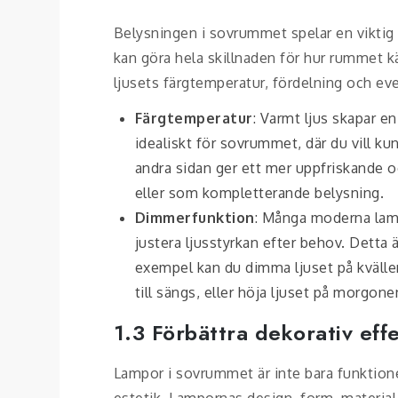
Belysningen i sovrummet spelar en viktig r
kan göra hela skillnaden för hur rummet k
ljusets färgtemperatur, fördelning och ev
Färgtemperatur
: Varmt ljus skapar e
idealiskt för sovrummet, där du vill ku
andra sidan ger ett mer uppfriskande och
eller som kompletterande belysning.
Dimmerfunktion
: Många moderna lam
justera ljusstyrkan efter behov. Detta ä
exempel kan du dimma ljuset på kvällen
till sängs, eller höja ljuset på morgonen
1.3 Förbättra dekorativ eff
Lampor i sovrummet är inte bara funktionel