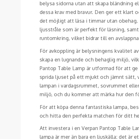
belysa sidorna utan att skapa bländning e
dessa krav med bravur. Den ger ett klart o
det möjligt att läsa i timmar utan obeha
ljusstråle som är perfekt för läsning, sam
runtomkring, vilket bidrar till en avslapp
För avkoppling är belysningens kvalitet avg
skapa en lugnande och behaglig miljö, vilke
Pantop Table Lamp är utformad för att ge 
sprida ljuset på ett mjukt och jämnt sätt,
lampan i vardagsrummet, sovrummet eller 
miljö, och du kommer att märka hur den f
För att köpa denna fantastiska lampa, besö
och hitta den perfekta matchen för ditt h
Att investera i en Verpan Pantop Table Lam
lampa är mer än bara en ljuskälla; det är 