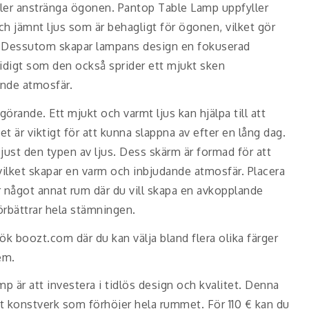
ller anstränga ögonen. Pantop Table Lamp uppfyller
ch jämnt ljus som är behagligt för ögonen, vilket gör
g. Dessutom skapar lampans design en fokuserad
tidigt som den också sprider ett mjukt sken
nande atmosfär.
örande. Ett mjukt och varmt ljus kan hjälpa till att
t är viktigt för att kunna slappna av efter en lång dag.
just den typen av ljus. Dess skärm är formad för att
 vilket skapar en varm och inbjudande atmosfär. Placera
något annat rum där du vill skapa en avkopplande
örbättrar hela stämningen.
k boozt.com där du kan välja bland flera olika färger
em.
p är att investera i tidlös design och kvalitet. Denna
ett konstverk som förhöjer hela rummet. För 110 € kan du