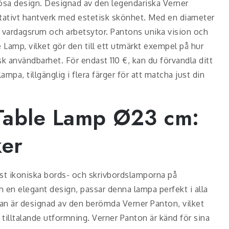
lösa design. Designad av den legendariska Verner
tativt hantverk med estetisk skönhet. Med en diameter
av vardagsrum och arbetsytor. Pantons unika vision och
e Lamp, vilket gör den till ett utmärkt exempel på hur
k användbarhet. För endast 110 €, kan du förvandla ditt
pa, tillgänglig i flera färger för att matcha just din
Table Lamp Ø23 cm:
ker
st ikoniska bords- och skrivbordslamporna på
en elegant design, passar denna lampa perfekt i alla
an är designad av den berömda Verner Panton, vilket
 tilltalande utformning. Verner Panton är känd för sina