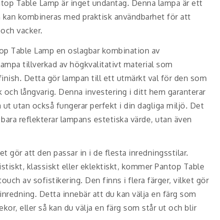
ntop Table Lamp är inget undantag. Denna lampa är ett
n kan kombineras med praktisk användbarhet för att
 och vacker.
ntop Table Lamp en oslagbar kombination av
n lampa tillverkad av högkvalitativt material som
finish. Detta gör lampan till ett utmärkt val för den som
k och långvarig. Denna investering i ditt hem garanterar
 ut utan också fungerar perfekt i din dagliga miljö. Det
te bara reflekterar lampans estetiska värde, utan även
t gör att den passar in i de flesta inredningsstilar.
tiskt, klassiskt eller eklektiskt, kommer Pantop Table
ouch av sofistikering. Den finns i flera färger, vilket gör
inredning. Detta innebär att du kan välja en färg som
or, eller så kan du välja en färg som står ut och blir