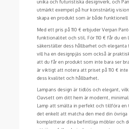
unika och futuristiska designverk, och Pa
utmärkt exempel på hur konstnärlig visio
skapa en produkt som är både funktionell
Med ett pris på 110 € erbjuder Verpan Pa
funktionalitet och stil. För 110 € får du e
säkerställer dess hållbarhet och eleganta 
vill ha en designpjäs som också är praktis
att du får en produkt som inte bara ser bra
är viktigt att notera att priset på 110 € in
dess kvalitet och hållbarhet.
Lampans design är tidlös och elegant, vilke
Oavsett om ditt hem är modernt, minimalis
Lamp att smälta in perfekt och tillföra en t
det enkelt att matcha den med din övriga 
kompletterar dina befintliga möbler och dek