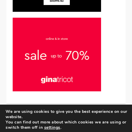
We are using cookies to give you the best experience on our
website.
Upphovsrätt © 2025 | Alla rättigheter förbehållna.
You can find out more about which cookies we are using or
Villkor och Cookies
|
Integritetspolicy
| Mik av
switch them off in
settings
.
Shark Themes