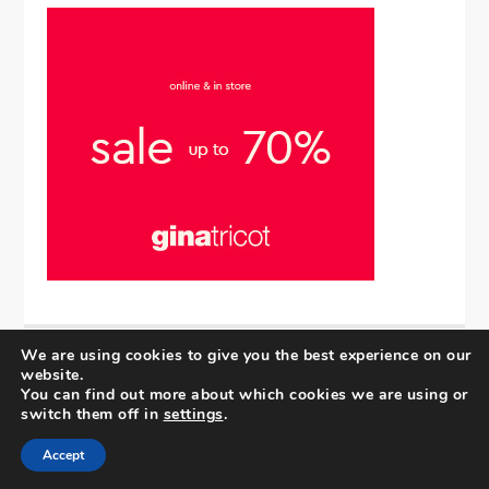
We are using cookies to give you the best experience on our
website.
Upphovsrätt © 2025 | Alla rättigheter förbehållna.
You can find out more about which cookies we are using or
Villkor och Cookies
|
Integritetspolicy
| Mik av
switch them off in
settings
.
Shark Themes
Accept