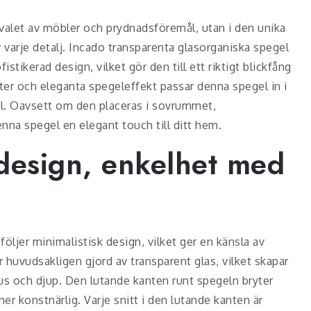
valet av möbler och prydnadsföremål, utan i den unika
arje detalj. Incado transparenta glasorganiska spegel
tikerad design, vilket gör den till ett riktigt blickfång
er och eleganta spegeleffekt passar denna spegel in i
il. Oavsett om den placeras i sovrummet,
nna spegel en elegant touch till ditt hem.
 design, enkelhet med
öljer minimalistisk design, vilket ger en känsla av
 huvudsakligen gjord av transparent glas, vilket skapar
us och djup. Den lutande kanten runt spegeln bryter
er konstnärlig. Varje snitt i den lutande kanten är