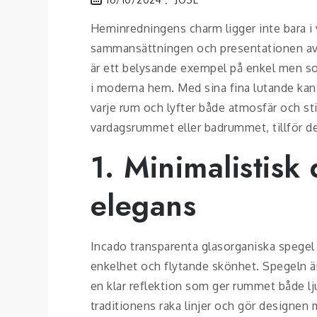
Heminredningens charm ligger inte bara i 
sammansättningen och presentationen av v
är ett belysande exempel på enkel men sofis
i moderna hem. Med sina fina lutande kant
varje rum och lyfter både atmosfär och st
vardagsrummet eller badrummet, tillför de
1. Minimalistisk
elegans
Incado transparenta glasorganiska spegel f
enkelhet och flytande skönhet. Spegeln är
en klar reflektion som ger rummet både lj
traditionens raka linjer och gör designen m