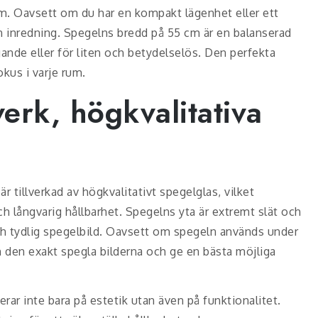
m. Oavsett om du har en kompakt lägenhet eller ett
in inredning. Spegelns bredd på 55 cm är en balanserad
ande eller för liten och betydelselös. Den perfekta
okus i varje rum.
erk, högkvalitativa
r tillverkad av högkvalitativt spegelglas, vilket
och långvarig hållbarhet. Spegelns yta är extremt slät och
k och tydlig spegelbild. Oavsett om spegeln används under
an den exakt spegla bilderna och ge en bästa möjliga
ar inte bara på estetik utan även på funktionalitet.