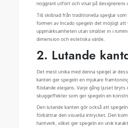
noggrant utfört och visar på designerens
Till skillnad från traditionella speglar s
formen av Incado spegeln det möjligt att
uppmärksamheten utan smälter in i rummet
dimension och estetiska värde.
2. Lutande kantd
Det mest unika med denna spegel är dess
kanten ger spegeln en mjukare framtoning ä
flödande elegans. Varje gång ljuset bryts 
skuggeffekter som ger spegeln en konstnä
Den lutande kanten gör också att spegeln 
förbättrar den visuella intrycket. Den ko
hantverk, vilket ger spegeln en unik karakt