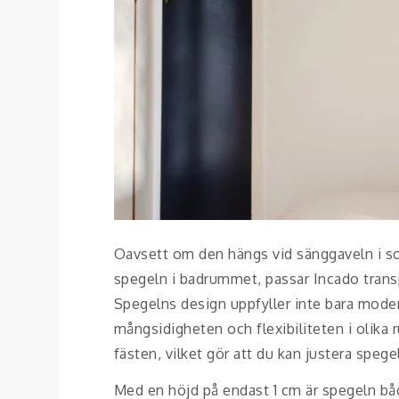
Oavsett om den hängs vid sänggaveln i s
spegeln i badrummet, passar Incado transp
Spegelns design uppfyller inte bara mode
mångsidigheten och flexibiliteten i olik
fästen, vilket gör att du kan justera speg
Med en höjd på endast 1 cm är spegeln båd