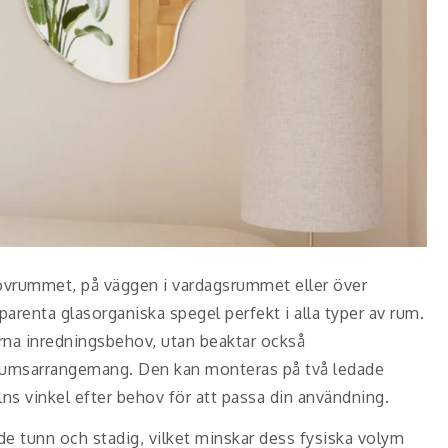
ovrummet, på väggen i vardagsrummet eller över
arenta glasorganiska spegel perfekt i alla typer av rum.
rna inredningsbehov, utan beaktar också
a rumsarrangemang. Den kan monteras på två ledade
elns vinkel efter behov för att passa din användning.
e tunn och stadig, vilket minskar dess fysiska volym