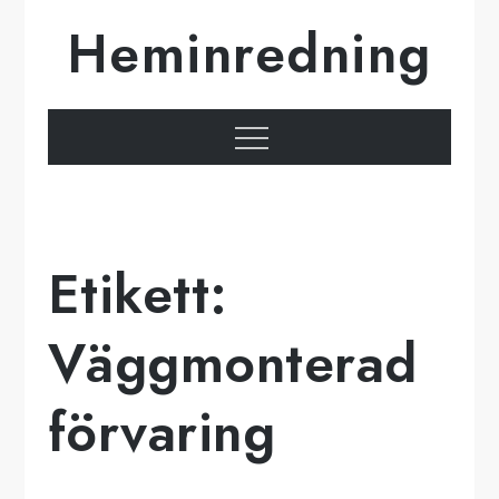
Hoppa
Heminredning
till
innehåll
Meny
Etikett:
Väggmonterad
förvaring