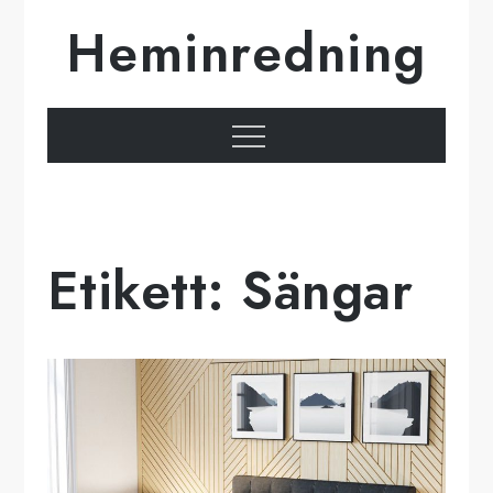
Hoppa
Heminredning
till
innehåll
Meny
Etikett:
Sängar