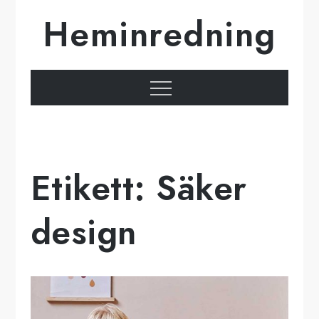
Hoppa
Heminredning
till
innehåll
Meny
Etikett:
Säker
design