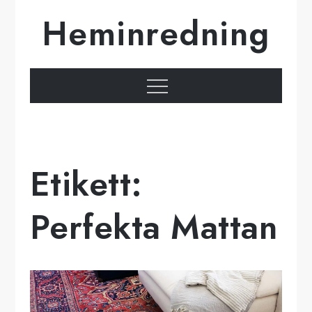
Hoppa
Heminredning
till
innehåll
Meny
Etikett:
Perfekta Mattan