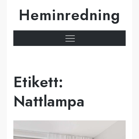
Hoppa
Heminredning
till
innehåll
Meny
Etikett:
Nattlampa