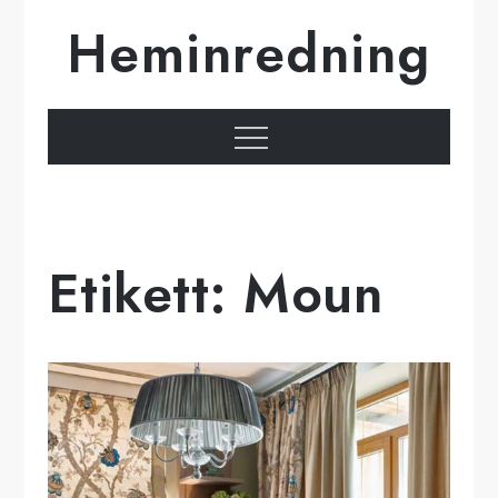
Hoppa
Heminredning
till
innehåll
Meny
Etikett:
Moun