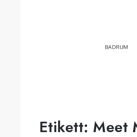
Hoppa
till
innehåll
BADRUM
Etikett:
Meet 