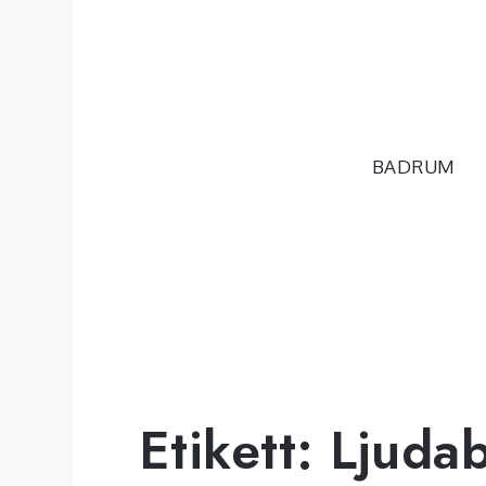
Hoppa
till
innehåll
BADRUM
Etikett:
Ljudab