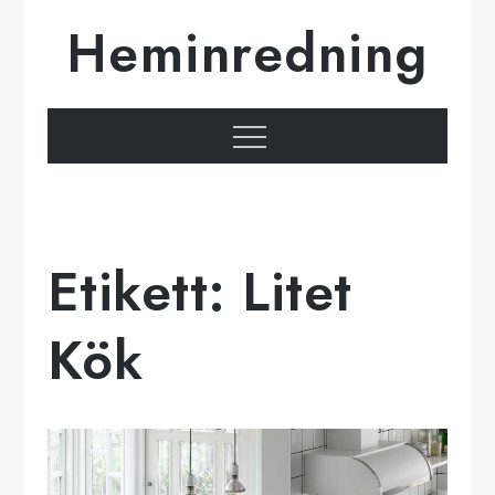
Hoppa
Heminredning
till
innehåll
Meny
Etikett:
Litet
Kök