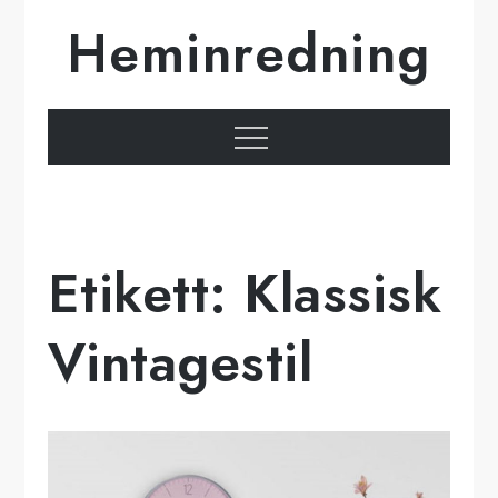
Hoppa
Heminredning
till
innehåll
Meny
Etikett:
Klassisk
Vintagestil