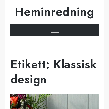
Hoppa
Heminredning
till
innehåll
Meny
Etikett:
Klassisk
design