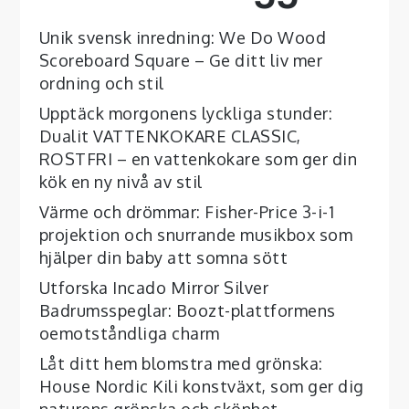
Unik svensk inredning: We Do Wood
Scoreboard Square – Ge ditt liv mer
ordning och stil
Upptäck morgonens lyckliga stunder:
Dualit VATTENKOKARE CLASSIC,
ROSTFRI – en vattenkokare som ger din
kök en ny nivå av stil
Värme och drömmar: Fisher-Price 3-i-1
projektion och snurrande musikbox som
hjälper din baby att somna sött
Utforska Incado Mirror Silver
Badrumsspeglar: Boozt-plattformens
oemotståndliga charm
Låt ditt hem blomstra med grönska:
House Nordic Kili konstväxt, som ger dig
naturens grönska och skönhet