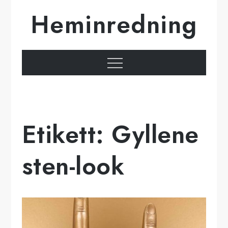
Hoppa
Heminredning
till
innehåll
Meny
Etikett:
Gyllene
sten-look