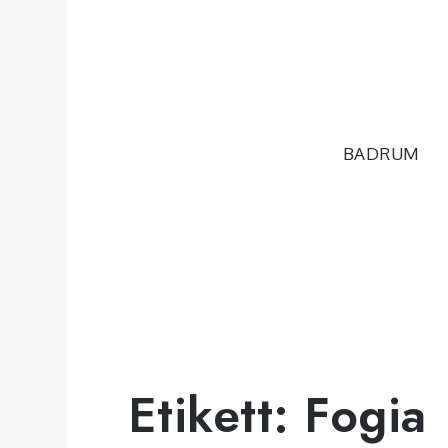
Hoppa
till
innehåll
BADRUM
Etikett:
Fogia