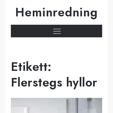
Hoppa
Heminredning
till
innehåll
Meny
Etikett:
Flerstegs hyllor