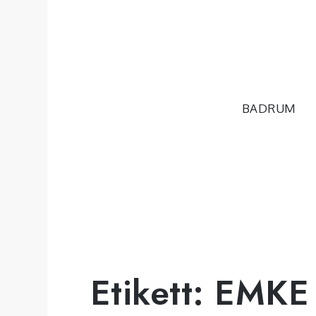
Hoppa
till
innehåll
BADRUM
Etikett:
EMKE