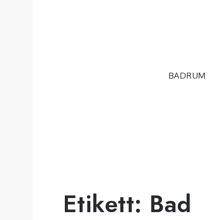
Hoppa
till
innehåll
BADRUM
Etikett:
Bad