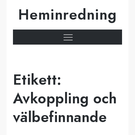
Hoppa
Heminredning
till
innehåll
Meny
Etikett:
Avkoppling och
välbefinnande