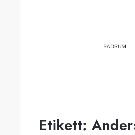
Hoppa
till
innehåll
BADRUM
Etikett:
Anders